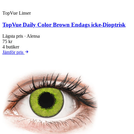
TopVue Linser
TopVue Daily Color Brown Endags icke-Dioptrisk
Lägsta pris
· Alensa
75 kr
4 butiker
Jämför pris