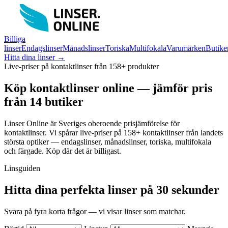
Billiga
linser
Endagslinser
Månadslinser
Toriska
Multifokala
Varumärken
Butike
Hitta dina linser →
Live-priser på kontaktlinser från 158+ produkter
Köp kontaktlinser online —
jämför pris
från 14 butiker
Linser Online är Sveriges oberoende prisjämförelse för
kontaktlinser. Vi spårar live-priser på 158+ kontaktlinser från landets
största optiker — endagslinser, månadslinser, toriska, multifokala
och färgade. Köp där det är billigast.
Linsguiden
Hitta dina perfekta linser på 30 sekunder
Svara på fyra korta frågor — vi visar linser som matchar.