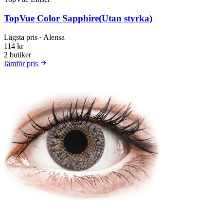
TopVue Color Sapphire(Utan styrka)
Lägsta pris
· Alensa
114 kr
2 butiker
Jämför pris