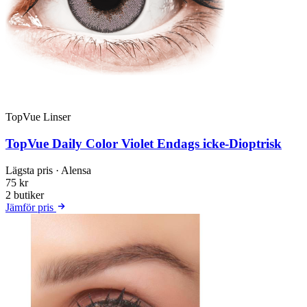
TopVue Linser
TopVue Daily Color Violet Endags icke-Dioptrisk
Lägsta pris
· Alensa
75 kr
2 butiker
Jämför pris