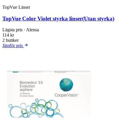
TopVue Linser
TopVue Color Violet styrka linser(Utan styrka)
Lägsta pris
· Alensa
114 kr
2 butiker
Jämför pris