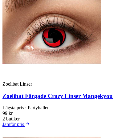
Zoelibat Linser
Zoelibat Färgade Crazy Linser Mangekyou
Lägsta pris
· Partyhallen
99 kr
2 butiker
Jämför pris