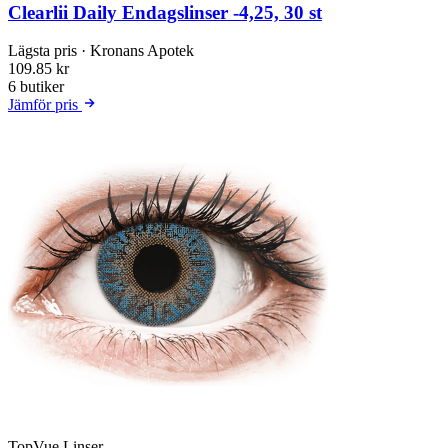
Clearlii Daily Endagslinser -4,25, 30 st
Lägsta pris
· Kronans Apotek
109.85 kr
6 butiker
Jämför pris
TopVue Linser