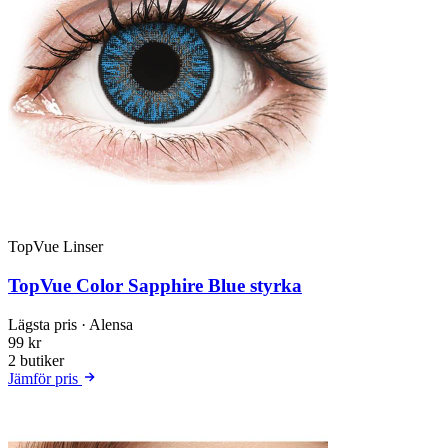
TopVue Linser
TopVue Color Sapphire Blue styrka
Lägsta pris
· Alensa
99 kr
2 butiker
Jämför pris