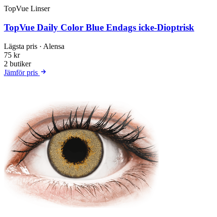
TopVue Linser
TopVue Daily Color Blue Endags icke-Dioptrisk
Lägsta pris
· Alensa
75 kr
2 butiker
Jämför pris