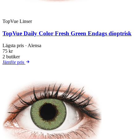
TopVue Linser
TopVue Daily Color Fresh Green Endags dioptrisk
Lägsta pris
· Alensa
75 kr
2 butiker
Jämför pris