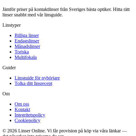
Jämför priser på kontaktlinser från Sveriges bästa optiker. Hitta rätt
linser snabbt med vår linsguide.
Linstyper
Billiga linser
Endagslinser
Månadslinser
Toriska
Multifokala
Guider
Linsguide för nybörjare
Tolka ditt linsrecept
Om
Om oss
Kontakt
Integritetspolicy
Cookiepolicy
© 2026 Linser Online. Vi får provision på köp via våra länkar —