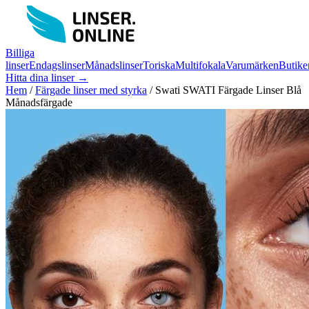
Billiga
linser
Endagslinser
Månadslinser
Toriska
Multifokala
Varumärken
Butike
Hitta dina linser →
Hem
/
Färgade linser med styrka
/
Swati SWATI Färgade Linser Blå
Månadsfärgade