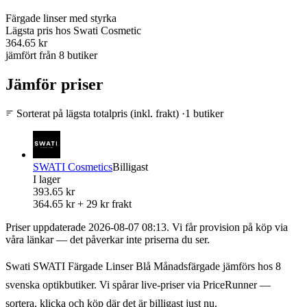
Färgade linser med styrka
Lägsta pris
hos Swati Cosmetic
364.65 kr
jämfört från 8 butiker
Jämför priser
Sorterat på lägsta totalpris (inkl. frakt)
·
1 butiker
SWATI Cosmetics
Billigast
I lager
393.65 kr
364.65 kr + 29 kr frakt
Priser uppdaterade 2026-08-07 08:13. Vi får provision på köp via
våra länkar — det påverkar inte priserna du ser.
Swati SWATI Färgade Linser Blå Månadsfärgade jämförs hos 8
svenska optikbutiker. Vi spårar live-priser via PriceRunner —
sortera, klicka och köp där det är billigast just nu.