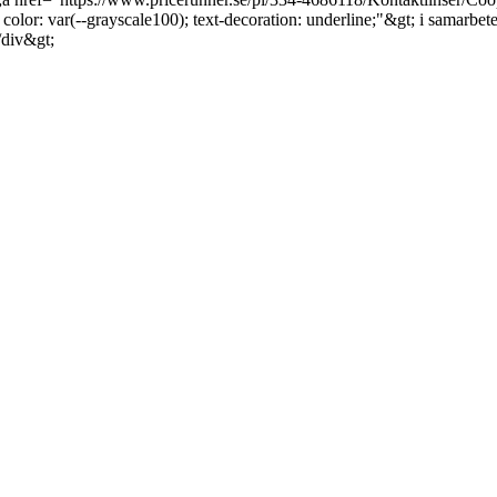
ic; color: var(--grayscale100); text-decoration: underline;"&gt; i samarbe
/div&gt;