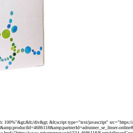
 100%"&gt;&lt;/div&gt; &lt;script type="text/javascript" src="https://
mp;productId=4686118&amp;partnerId=adrunner_se_linser-online&
&lt;a href="https://www.pricerunner.se/pl/334-4686118/Kontaktlinser/C