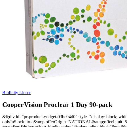
Biofinity Linser
CooperVision Proclear 1 Day 90-pack
&lt;div id="pr-product-widget-03be04d0" style="display: block; width:
onlyInStock=true&amp;offerOrigin=NATIONAL&amp;offerLimit=5&a
async&gt;&lt;/script&gt; &lt;div style="display: inline-block"&gt; 