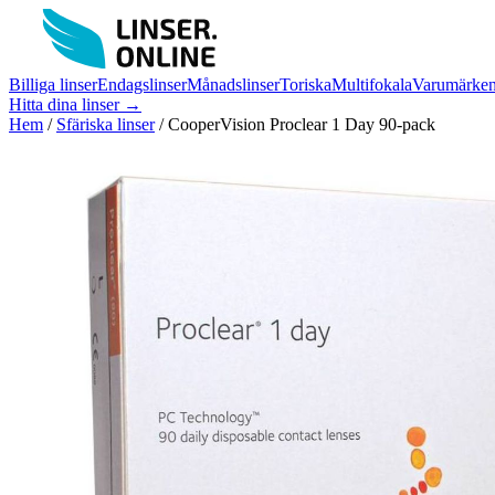
Billiga linser
Endagslinser
Månadslinser
Toriska
Multifokala
Varumärke
Hitta dina linser →
Hem
/
Sfäriska linser
/
CooperVision Proclear 1 Day 90-pack