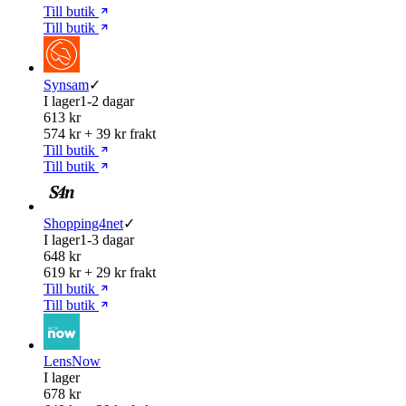
Till butik
Till butik
Synsam
✓
I lager
1-2 dagar
613 kr
574 kr + 39 kr frakt
Till butik
Till butik
Shopping4net
✓
I lager
1-3 dagar
648 kr
619 kr + 29 kr frakt
Till butik
Till butik
LensNow
I lager
678 kr