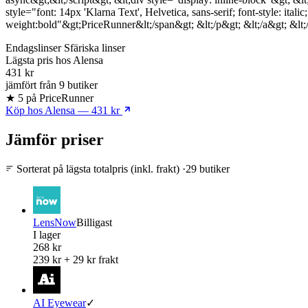
style="font: 14px 'Klarna Text', Helvetica, sans-serif; font-style: ital
weight:bold"&gt;PriceRunner&lt;/span&gt; &lt;/p&gt; &lt;/a&gt; &lt;
Endagslinser
Sfäriska linser
Lägsta pris
hos Alensa
431 kr
jämfört från 9 butiker
★ 5 på PriceRunner
Köp hos Alensa — 431 kr
Jämför priser
Sorterat på lägsta totalpris (inkl. frakt)
·
29 butiker
LensNow
Billigast
I lager
268 kr
239 kr + 29 kr frakt
AI Eyewear
✓