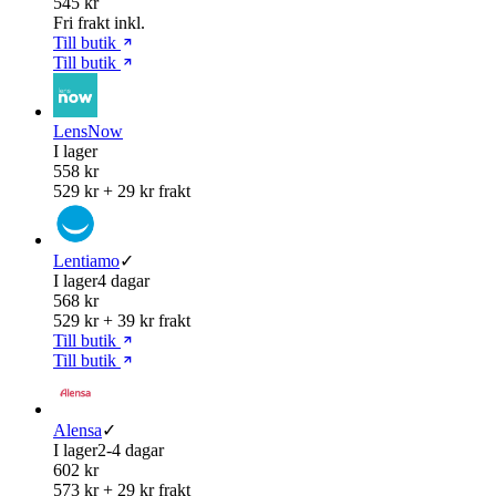
545 kr
Fri frakt inkl.
Till butik
Till butik
LensNow
I lager
558 kr
529 kr + 29 kr frakt
Lentiamo
✓
I lager
4 dagar
568 kr
529 kr + 39 kr frakt
Till butik
Till butik
Alensa
✓
I lager
2-4 dagar
602 kr
573 kr + 29 kr frakt