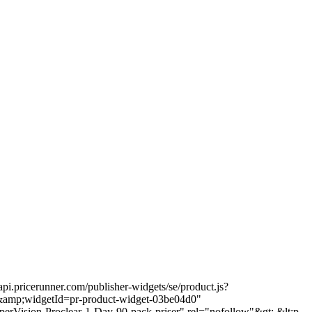
api.pricerunner.com/publisher-widgets/se/product.js?
amp;widgetId=pr-product-widget-03be04d0"
ooperVision-Proclear-1-Day-90-pack-priser" rel="nofollow"&gt; &lt;p