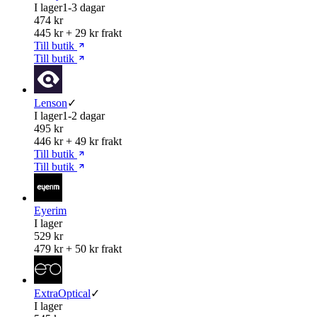
I lager
1-3 dagar
474 kr
445 kr + 29 kr frakt
Till butik
Till butik
Lenson
✓
I lager
1-2 dagar
495 kr
446 kr + 49 kr frakt
Till butik
Till butik
Eyerim
I lager
529 kr
479 kr + 50 kr frakt
ExtraOptical
✓
I lager