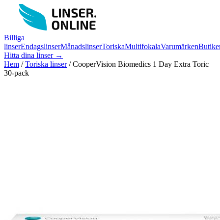
Billiga
linser
Endagslinser
Månadslinser
Toriska
Multifokala
Varumärken
Butike
Hitta dina linser →
Hem
/
Toriska linser
/
CooperVision Biomedics 1 Day Extra Toric
30-pack