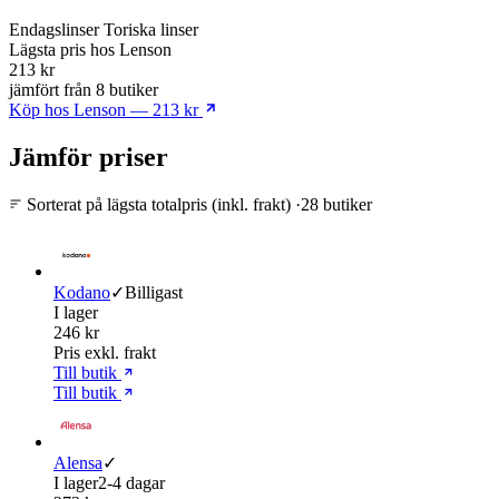
Endagslinser
Toriska linser
Lägsta pris
hos Lenson
213 kr
jämfört från 8 butiker
Köp hos Lenson — 213 kr
Jämför priser
Sorterat på lägsta totalpris (inkl. frakt)
·
28 butiker
Kodano
✓
Billigast
I lager
246 kr
Pris exkl. frakt
Till butik
Till butik
Alensa
✓
I lager
2-4 dagar