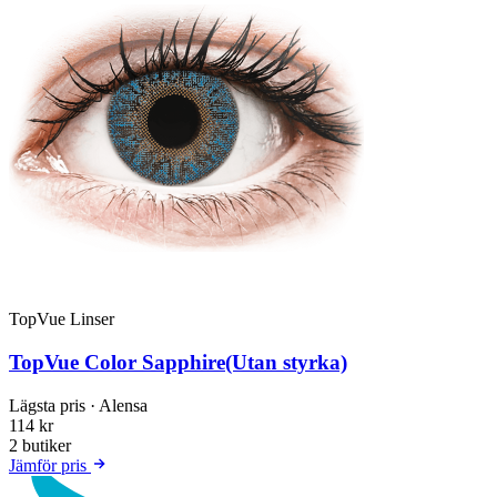
TopVue Linser
TopVue Color Sapphire(Utan styrka)
Lägsta pris
· Alensa
114 kr
2 butiker
Jämför pris