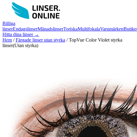
Billiga
linser
Endagslinser
Månadslinser
Toriska
Multifokala
Varumärken
Butike
Hitta dina linser →
Hem
/
Färgade linser utan styrka
/
TopVue Color Violet styrka
linser(Utan styrka)