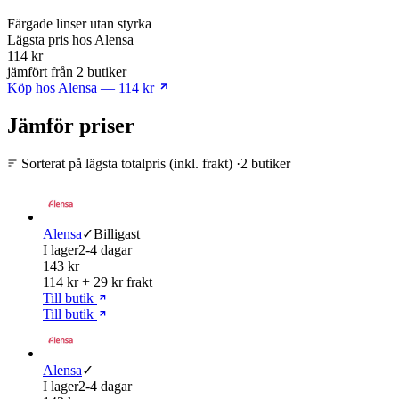
Färgade linser utan styrka
Lägsta pris
hos Alensa
114 kr
jämfört från 2 butiker
Köp hos Alensa — 114 kr
Jämför priser
Sorterat på lägsta totalpris (inkl. frakt)
·
2 butiker
Alensa
✓
Billigast
I lager
2-4 dagar
143 kr
114 kr + 29 kr frakt
Till butik
Till butik
Alensa
✓
I lager
2-4 dagar