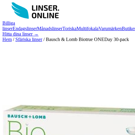
Billiga
linser
Endagslinser
Månadslinser
Toriska
Multifokala
Varumärken
Butike
Hitta dina linser →
Hem
/
Sfäriska linser
/
Bausch & Lomb Biotrue ONEDay 30-pack