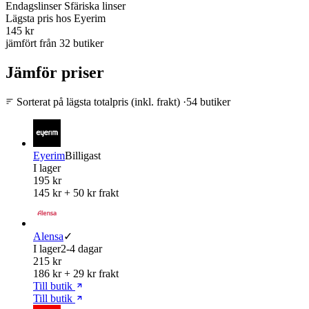
Endagslinser
Sfäriska linser
Lägsta pris
hos Eyerim
145 kr
jämfört från 32 butiker
Jämför priser
Sorterat på lägsta totalpris (inkl. frakt)
·
54 butiker
Eyerim
Billigast
I lager
195 kr
145 kr + 50 kr frakt
Alensa
✓
I lager
2-4 dagar
215 kr
186 kr + 29 kr frakt
Till butik
Till butik