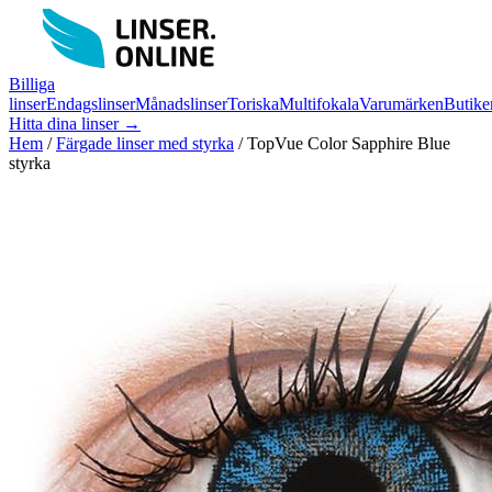
Billiga
linser
Endagslinser
Månadslinser
Toriska
Multifokala
Varumärken
Butike
Hitta dina linser →
Hem
/
Färgade linser med styrka
/
TopVue Color Sapphire Blue
styrka