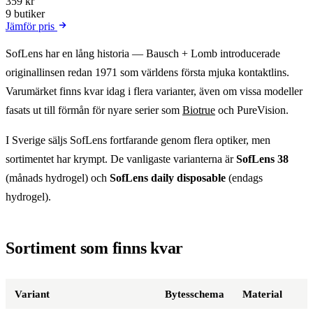
359 kr
9 butiker
Jämför pris
SofLens har en lång historia — Bausch + Lomb introducerade
originallinsen redan 1971 som världens första mjuka kontaktlins.
Varumärket finns kvar idag i flera varianter, även om vissa modeller
fasats ut till förmån för nyare serier som
Biotrue
och PureVision.
I Sverige säljs SofLens fortfarande genom flera optiker, men
sortimentet har krympt. De vanligaste varianterna är
SofLens 38
(månads hydrogel) och
SofLens daily disposable
(endags
hydrogel).
Sortiment som finns kvar
Variant
Bytesschema
Material