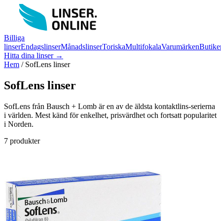
Billiga
linser
Endagslinser
Månadslinser
Toriska
Multifokala
Varumärken
Butike
Hitta dina linser →
Hem
/
SofLens linser
SofLens linser
SofLens från Bausch + Lomb är en av de äldsta kontaktlins-serierna
i världen. Mest känd för enkelhet, prisvärdhet och fortsatt popularitet
i Norden.
7 produkter