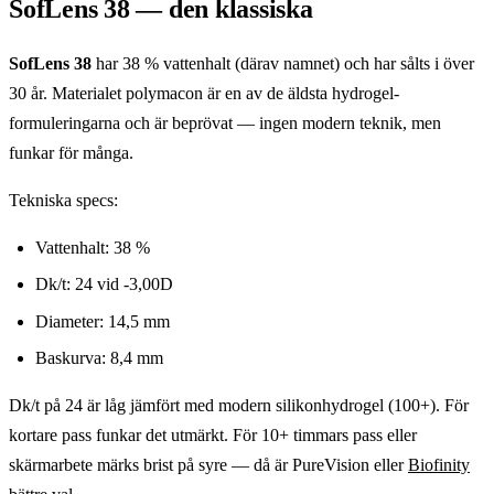
SofLens 38 — den klassiska
SofLens 38
har 38 % vattenhalt (därav namnet) och har sålts i över
30 år. Materialet polymacon är en av de äldsta hydrogel-
formuleringarna och är beprövat — ingen modern teknik, men
funkar för många.
Tekniska specs:
Vattenhalt: 38 %
Dk/t: 24 vid -3,00D
Diameter: 14,5 mm
Baskurva: 8,4 mm
Dk/t på 24 är låg jämfört med modern silikonhydrogel (100+). För
kortare pass funkar det utmärkt. För 10+ timmars pass eller
skärmarbete märks brist på syre — då är PureVision eller
Biofinity