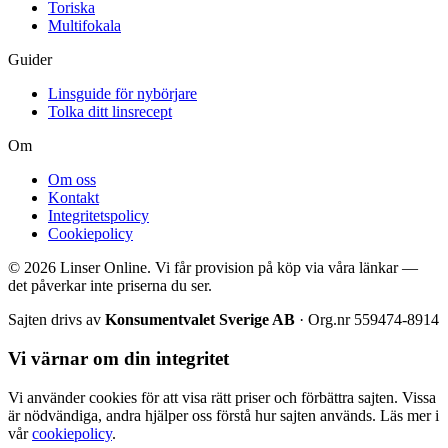
Toriska
Multifokala
Guider
Linsguide för nybörjare
Tolka ditt linsrecept
Om
Om oss
Kontakt
Integritetspolicy
Cookiepolicy
© 2026 Linser Online. Vi får provision på köp via våra länkar —
det påverkar inte priserna du ser.
Sajten drivs av
Konsumentvalet Sverige AB
· Org.nr 559474-8914
Vi värnar om din integritet
Vi använder cookies för att visa rätt priser och förbättra sajten. Vissa
är nödvändiga, andra hjälper oss förstå hur sajten används. Läs mer i
vår
cookiepolicy
.