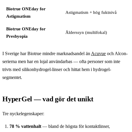
Biotrue ONEday for
Astigmatism + hög fuktnivå
Astigmatism
Biotrue ONEday for
Ålderssyn (multifokal)
Presbyopia
I Sverige har Biotrue mindre marknadsandel än
Acuvue
och Alcon-
serierna men har en lojal användarbas — ofta personer som inte
trivts med silikonhydrogel-linser och hittat hem i hydrogel-
segmentet.
HyperGel — vad gör det unikt
Tre nyckelegenskaper:
78 % vattenhalt
— bland de högsta för kontaktlinser,