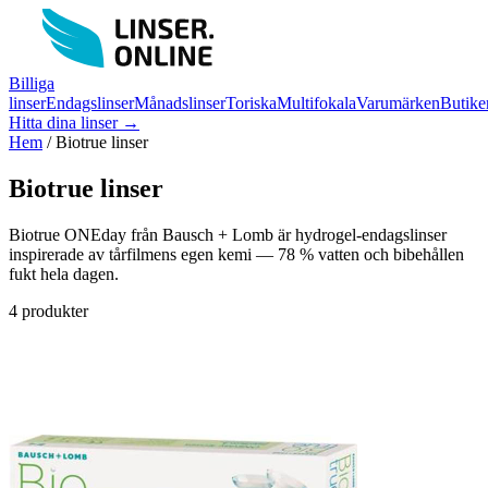
Billiga
linser
Endagslinser
Månadslinser
Toriska
Multifokala
Varumärken
Butike
Hitta dina linser →
Hem
/
Biotrue linser
Biotrue linser
Biotrue ONEday från Bausch + Lomb är hydrogel-endagslinser
inspirerade av tårfilmens egen kemi — 78 % vatten och bibehållen
fukt hela dagen.
4 produkter