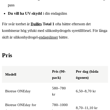
pass
Du vill ha UV-skydd
i din endagslins
För svår torrhet är
Dailies
Total 1
ofta bättre eftersom det
kombinerar hög ytfukt med silikonhydrogels syretillförsel. För långa
skift är silikonhydrogel-
endagslinser
bättre.
Pris
Pris (90-
Per dag (båda
Modell
pack)
ögonen)
580–780
Biotrue ONEday
6,50–8,70 kr
kr
Biotrue ONEday for
780–1000
8,70–11,10 kr