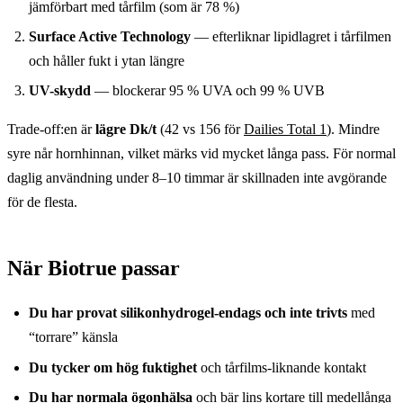
jämförbart med tårfilm (som är 78 %)
Surface Active Technology
— efterliknar lipidlagret i tårfilmen
och håller fukt i ytan längre
UV-skydd
— blockerar 95 % UVA och 99 % UVB
Trade-off:en är
lägre Dk/t
(42 vs 156 för
Dailies Total 1
). Mindre
syre når hornhinnan, vilket märks vid mycket långa pass. För normal
daglig användning under 8–10 timmar är skillnaden inte avgörande
för de flesta.
När Biotrue passar
Du har provat silikonhydrogel-endags och inte trivts
med
“torrare” känsla
Du tycker om hög fuktighet
och tårfilms-liknande kontakt
Du har normala ögonhälsa
och bär lins kortare till medellånga