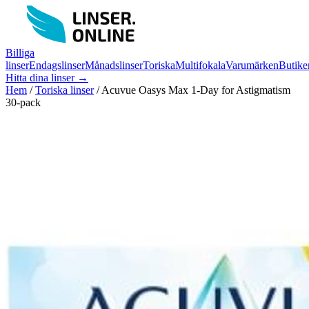
Billiga
linser
Endagslinser
Månadslinser
Toriska
Multifokala
Varumärken
Butike
Hitta dina linser →
Hem
/
Toriska linser
/
Acuvue Oasys Max 1-Day for Astigmatism
30-pack