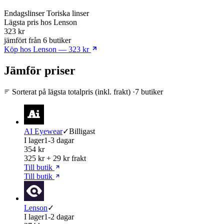
Endagslinser
Toriska linser
Lägsta pris
hos Lenson
323 kr
jämfört från 6 butiker
Köp hos Lenson — 323 kr
Jämför priser
Sorterat på lägsta totalpris (inkl. frakt)
·
7 butiker
AI Eyewear
✓
Billigast
I lager
1-3 dagar
354 kr
325 kr + 29 kr frakt
Till butik
Till butik
Lenson
✓
I lager
1-2 dagar