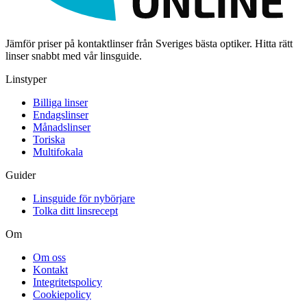
Jämför priser på kontaktlinser från Sveriges bästa optiker. Hitta rätt
linser snabbt med vår linsguide.
Linstyper
Billiga linser
Endagslinser
Månadslinser
Toriska
Multifokala
Guider
Linsguide för nybörjare
Tolka ditt linsrecept
Om
Om oss
Kontakt
Integritetspolicy
Cookiepolicy