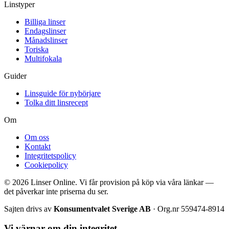
Linstyper
Billiga linser
Endagslinser
Månadslinser
Toriska
Multifokala
Guider
Linsguide för nybörjare
Tolka ditt linsrecept
Om
Om oss
Kontakt
Integritetspolicy
Cookiepolicy
© 2026 Linser Online. Vi får provision på köp via våra länkar —
det påverkar inte priserna du ser.
Sajten drivs av
Konsumentvalet Sverige AB
· Org.nr 559474-8914
Vi värnar om din integritet