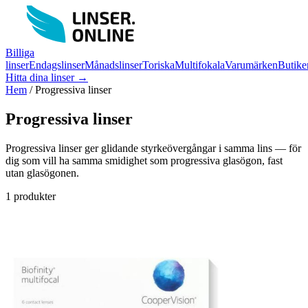
Billiga
linser
Endagslinser
Månadslinser
Toriska
Multifokala
Varumärken
Butike
Hitta dina linser →
Hem
/
Progressiva linser
Progressiva linser
Progressiva linser ger glidande styrkeövergångar i samma lins — för
dig som vill ha samma smidighet som progressiva glasögon, fast
utan glasögonen.
1 produkter