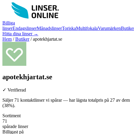
Billiga
linser
Endagslinser
Månadslinser
Toriska
Multifokala
Varumärken
Butike
Hitta dina linser →
Hem
/
Butiker
/
apotekhjartat.se
apotekhjartat.se
✓ Verifierad
Säljer 71 kontaktlinser vi spårar — har lägsta totalpris på 27 av dem
(38%).
Sortiment
71
spårade linser
Billigast på