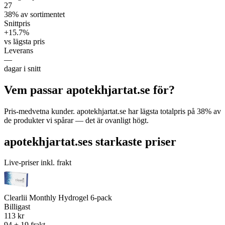
27
38% av sortimentet
Snittpris
+15.7%
vs lägsta pris
Leverans
—
dagar i snitt
Vem passar apotekhjartat.se för?
Pris-medvetna kunder. apotekhjartat.se har lägsta totalpris på 38% av
de produkter vi spårar — det är ovanligt högt.
apotekhjartat.ses starkaste priser
Live-priser inkl. frakt
Clearlii Monthly Hydrogel 6-pack
Billigast
113 kr
94 + 19 frakt