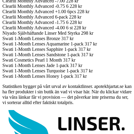
Clearlii Monthly Advanced -7.00
228 kr
Clearlii Monthly Advanced -0.75 6
228 kr
Clearlii Monthly Advanced +1.00 6pcs
228 kr
Clearlii Monthly Advanced 6-pack
228 kr
Clearlii Monthly Advanced -1.75 6
228 kr
Clearlii Monthly Advanced -4.00 6 st
228 kr
Niyado Självhäftande Linser Med Styrka
298 kr
Swati 1-Month Lenses Bronze
317 kr
Swati 1-Month Lenses Aquamarine 1-pack
317 kr
Swati 1-Month Lenses Sapphire 1-pack
317 kr
Swati 1-Month Lenses Sandstone 1-pack
317 kr
Swati Cosmetics Pearl 1 Month
317 kr
Swati 1-Month Lenses Jade 1-pack
317 kr
Swati 1-Month Lenses Turquoise 1-pack
317 kr
Swati 1-Month Lenses Honey 1-pack
317 kr
Statistiken bygger på vårt urval av kontaktlinser. apotekhjartat.se kan
ha fler produkter i sin butik än vad vi visar här. När du klickar vidare
via våra länkar får vi provision — det påverkar inte priserna du ser,
vi sorterar alltid efter faktiskt totalpris.