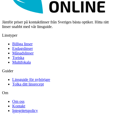
Jämför priser på kontaktlinser från Sveriges bästa optiker. Hitta rätt
linser snabbt med vår linsguide.
Linstyper
Billiga linser
Endagslinser
Månadslinser
Toriska
Multifokala
Guider
Linsguide för nybörjare
Tolka ditt linsrecept
Om
Om oss
Kontakt
Integritetspolicy